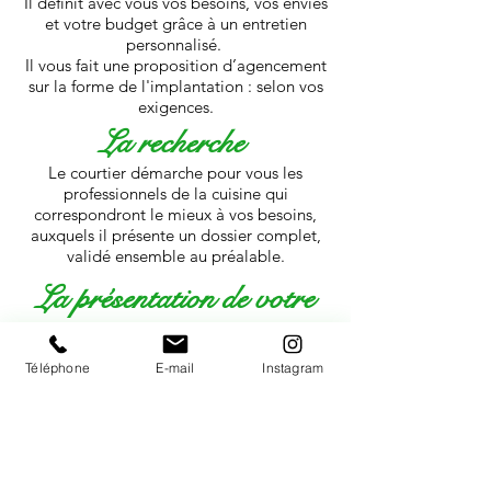
Il définit avec vous vos besoins, vos envies
et votre budget grâce à un entretien
personnalisé.
Il vous fait une proposition d’agencement
sur la forme de l'implantation : s
elon vos
exigences.
La recherche
Le courtier démarche pour vous les
professionnels de la cuisine qui
correspondront le mieux à vos besoins,
auxquels il présente
un dossier complet,
validé ensemble au préalable.
La présentation de votre
projet
A la réception du dossier des cuisinistes, il
Téléphone
E-mail
Instagram
vous
présente
les meilleurs projets aux
tarifs négociés et toutes prestations
incluses, en vous indiquant les délais de
livraison.