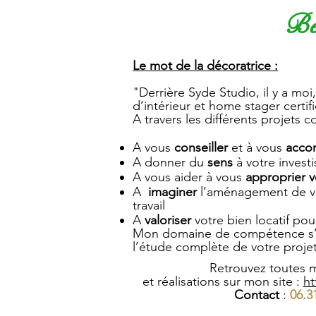
Bes
Le mot de la décoratrice :
"Derrière Syde Studio, il y a moi
d’intérieur et home stager certif
A travers les différents projets c
A vous
conseiller
et à vous
acco
A donner du
sens
à votre invest
A vous aider à vous
approprier v
A
imaginer
l’aménagement de v
travail
A
valoriser
votre bien locatif pour
Mon domaine de compétence s’ét
l’étude complète de votre projet
Retrouvez toutes m
et réalisations sur mon site :
ht
Contact
:
06.3