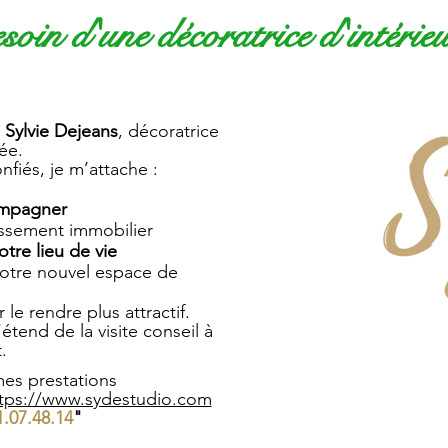
oin d'une décoratrice d'intérie
,
Sylvie Dejeans
, décoratrice
iée.
onfiés, je m’attache :
mpagner
issement immobilier
otre lieu de vie
otre nouvel espace de
 le rendre plus attractif.
end de la visite conseil à
.
es prestations
tps://www.sydestudio.com
1.07.48.14
"