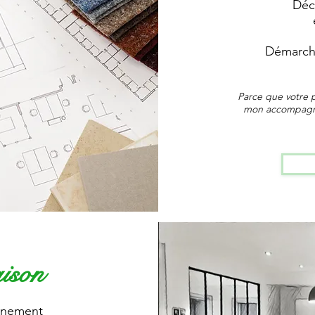
Déc
Démarche
Parce que votre p
mon accompagnem
ison
gnement