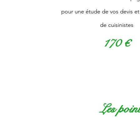
pour une
é
tude de vos devis et
de cuisinistes
170 €
Les point