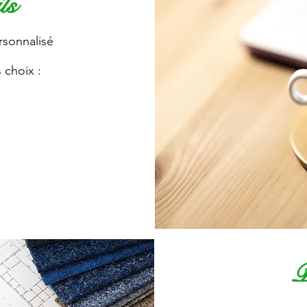
ls
rsonnalisé
 choix :
P